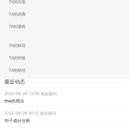
TA的出版
TA的词典
TA的课程
TA的鲜花
TA的经验
TA的粉丝
最近动态
2022-08-29 13:56 发起提问
the的用法
2022-08-26 20:12 发起提问
句子成分分析