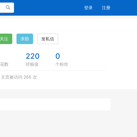
搜索
登录
注册
关注
求助
发私信
0
220
0
花数
经验值
个粉丝
主页被访问 266 次