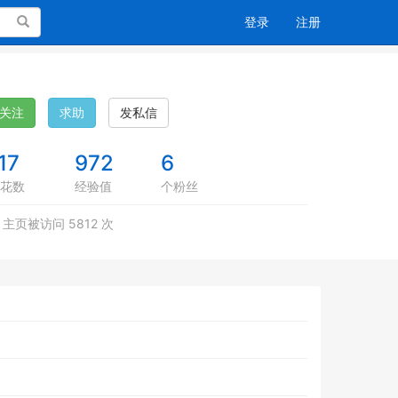
搜索
登录
注册
关注
求助
发私信
17
972
6
花数
经验值
个粉丝
主页被访问 5812 次