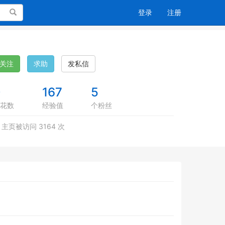
搜索
登录
注册
关注
求助
发私信
0
167
5
花数
经验值
个粉丝
主页被访问 3164 次