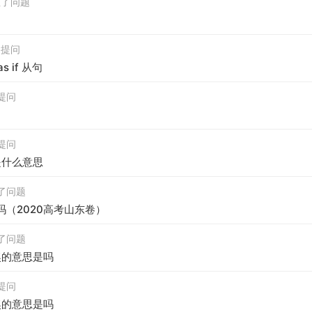
关注了问题
发起提问
as if 从句
起提问
起提问
on是什么意思
关注了问题
词吗（2020高考山东卷）
关注了问题
特等奖的意思是吗
起提问
特等奖的意思是吗