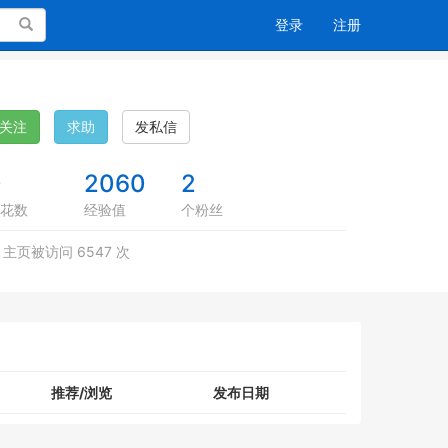
搜索
登录
注册
关注
求助
发私信
0
2060
2
花数
经验值
个粉丝
主页被访问 6547 次
推荐/浏览
发布日期