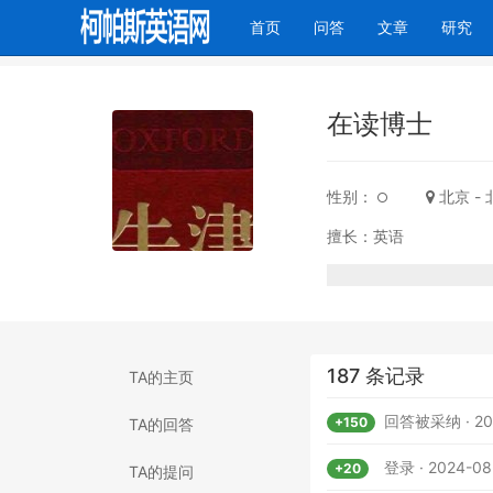
(current)
首页
问答
文章
研究
在读博士
性别：
北京 -
擅长：英语
187 条记录
TA的主页
回答被采纳 · 202
+150
TA的回答
登录 · 2024-08
+20
TA的提问