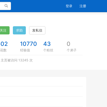
搜索
登录
注册
关注
求助
发私信
402
10770
43
0
花数
经验值
个粉丝
个弟子
主页被访问 13245 次