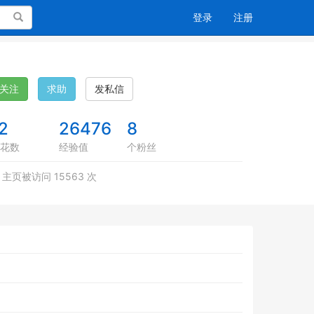
搜索
登录
注册
关注
求助
发私信
2
26476
8
花数
经验值
个粉丝
主页被访问 15563 次