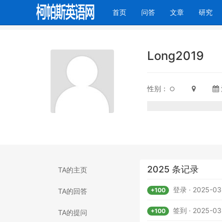
(current)
首页
问答
文章
研究
Long2019
性别：
2025 条记录
TA的主页
登录 · 2025-03
+100
TA的回答
签到 · 2025-03
+100
TA的提问