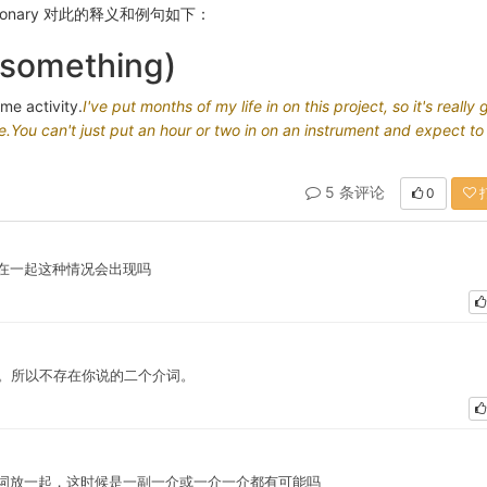
tionary 对此的释义和例句如下：
(something)
ome
activity.
I've
put
months
of my
life
in on
this
project,
so
it's
really
g
e.
You
can't
just
put
an
hour
or
two
in on an
instrument
and
expect
t
5 条评论
0
在一起这种情况会出现吗
词。所以不存在你说的二个介词。
词放一起，这时候是一副一介或一介一介都有可能吗