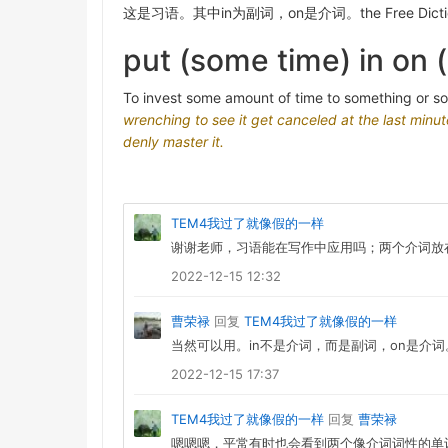
这是习语。其中in为副词，on是介词。the Free Dic
put (some time) in on 
To
invest
some
amount
of
time
to
something
or
s
wrenching
to
see
it
get
canceled
at
the
last
minut
denly
master
it.
TEM4我过了就像假的一样
谢谢老师，习语能在写作中应用吗；两个介词放
2022-12-15 12:32
曹荣禄
回复
TEM4我过了就像假的一样
当然可以用。in不是介词，而是副词，on是介
2022-12-15 17:37
TEM4我过了就像假的一样
回复
曹荣禄
嗯嗯嗯，平常有时也会看到两个像介词词性的单