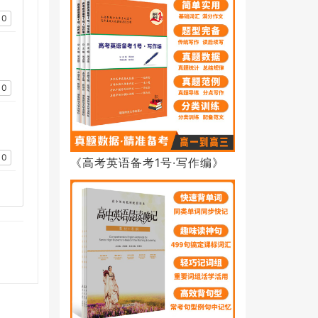
0
0
0
《高考英语备考1号·写作编》