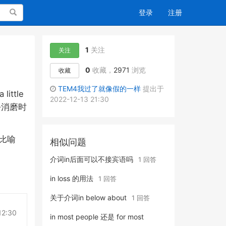
搜索
登录
注册
1
关注
关注
0
收藏，
2971
浏览
收藏
TEM4我过了就像假的一样
提出于
little
2022-12-13 21:30
去消磨时
比喻
相似问题
介词in后面可以不接宾语吗
1 回答
in loss 的用法
1 回答
关于介词in below about
1 回答
12:30
in most people 还是 for most