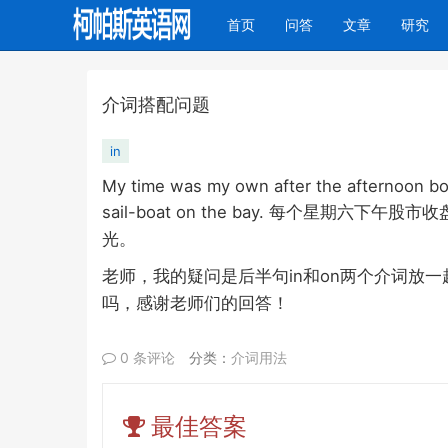
(current)
首页
问答
文章
研究
介词搭配问题
in
My time was my own after the afternoon boar
sail-boat on the bay.
每个星期六下午股市收
光。
in
on
老师，我的疑问是后半句
和
两个介词放一
吗，感谢老师们的回答！
0 条评论
分类：
介词用法
最佳答案