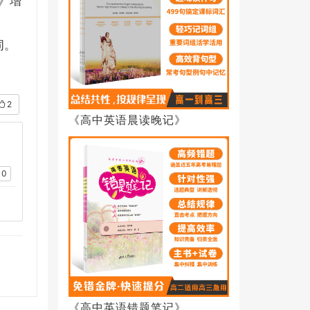
》增
词。
2
《高中英语晨读晚记》
0
《高中英语错题笔记》