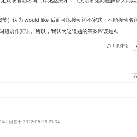
不定式或者动名词
（详见赵振才：《英语常见问题解答大词典
6
would like
节）认为
后面可以接动词不定式，不能接动名
A
词短语作宾语。
所以，我认为这道题的答案应该是
。
1 条评论
 回答于 2022-05-29 21:34