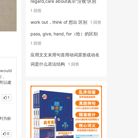
regard,care about表示“注视”区别
1 回答
work out，think of 想出 区别
1 回答
pass, give, hand, for（给）的区别
1 回答
应用文文末用句首用动词原形或动名
词是什么语法结构
1 回答
would
例句，
案，所以建
1
式判为标
0