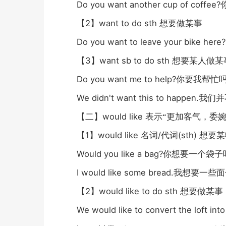
Do you want another cup of coffee?
2
want to do sth
【
】
想要做某事
Do you want to leave your bike her
3
want sb to do sth
【
】
想要某人做某
Do you want me to help?
你要我帮忙
We didn't want this to happen.
我们并
would like
【二】
表示“更加客气，委婉
1
would like
/
(sth)
【
】
名词
代词
想要某
Would you like a bag?
你想要一个袋子
I would like some bread.
我想要一些面
2
would like to do sth
【
】
想要做某事
We would like to convert the loft in