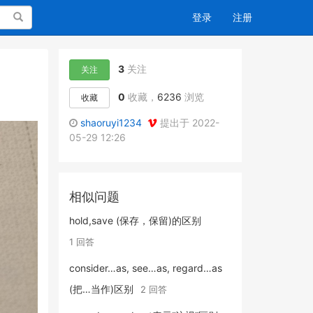
搜索
登录
注册
3
关注
关注
0
收藏，
6236
浏览
收藏
shaoruyi1234
提出于 2022-
05-29 12:26
相似问题
hold,save (保存，保留)的区别
1 回答
consider…as, see…as, regard…as
(把…当作)区别
2 回答