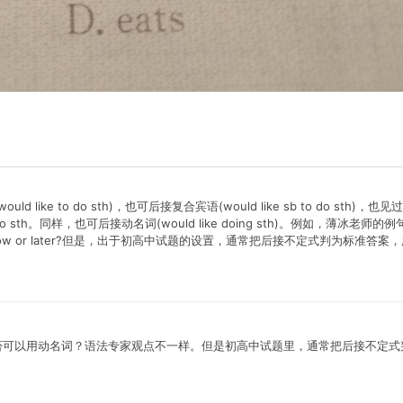
ould like to do sth)，也可后接复合宾语(would like sb to do sth)，也见过
to do sth。同样，也可后接动名词(would like doing sth)。例如，薄冰老师的
e bookshop now or later?但是，出于初高中试题的设置，通常把后接不定式判为标准答
后面是否可以用动名词？语法专家观点不一样。但是初高中试题里，通常把后接不定