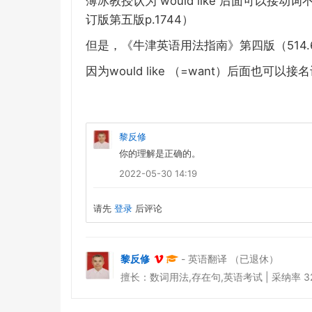
would like
薄冰教授认为
后面可以接动词
p.1744
订版第五版
）
514.
但是，《牛津英语用法指南》第四版（
would like
=want
因为
（
）后面也可以接名
黎反修
你的理解是正确的。
2022-05-30 14:19
请先
登录
后评论
黎反修
- 英语翻译 （已退休）
擅长：数词用法,存在句,英语考试 | 采纳率 32% |