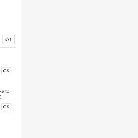
1
0
e to
语】
0